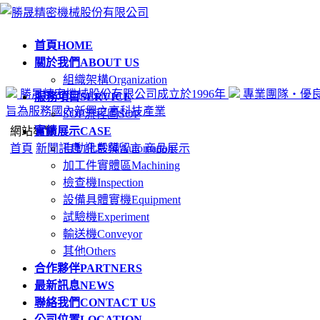
首頁
HOME
關於我們
ABOUT US
組織架構
Organization
勝晟精密機械股份有限公司成立於1996年
專業團隊‧優
服務項目
SERVICE
旨為服務國內新興之高科技產業
SOP流程圖
SOP
網站導覽
實績展示
CASE
首頁
新聞訊息
自動化設備
訊息與留言
Automation
商品展示
加工件實體區
Machining
檢查機
Inspection
設備具體實機
Equipment
試驗機
Experiment
輸送機
Conveyor
其他
Others
合作夥伴
PARTNERS
最新訊息
NEWS
聯絡我們
CONTACT US
公司位置
LOCATION