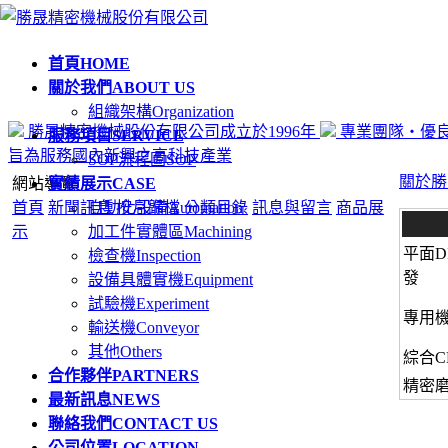
首頁
HOME
關於我們
ABOUT US
組織架構
Organization
勝晟精密機械股份有限公司成立於1996年
專業團隊‧優
服務項目
SERVICE
旨為服務國內新興之高科技產業
SOP流程圖
SOP
關於勝
網站導覽
實績展示
CASE
首頁
新聞訊息
自動化設備
按月歸檔
Automation
分類目錄
訊息與留言
商品展
示
加工件實體區
Machining
平面D
檢查機
Inspection
發
設備具體實機
Equipment
試驗機
Experiment
專用
輸送機
Conveyor
其他
Others
綜合C
合作夥伴
PARTNERS
精密
最新訊息
NEWS
聯絡我們
CONTACT US
公司位置
LOCATION