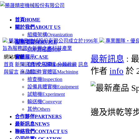
首頁
HOME
關於我們
ABOUT US
組織架構
Organization
勝晟精密機械股份有限公司成立於1996年
專業團隊‧優
服務項目
SERVICE
旨為服務國內新興之高科技產業
SOP流程圖
SOP
網站導覽
實績展示
CASE
最新訊息
: 最
首頁
新聞訊息
自動化設備
按月歸檔
Automation
分類目錄
訊息
作者
info
於 
與留言
商品展示
加工件實體區
Machining
檢查機
Inspection
設備具體實機
Equipment
試驗機
Experiment
輸送機
Conveyor
其他
Others
邊及烘乾等
合作夥伴
PARTNERS
最新訊息
NEWS
聯絡我們
CONTACT US
公司位置
LOCATION