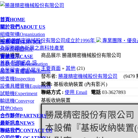
首頁
HOME
關於我們
ABOUT US
組織架構
Organization
勝晟精密機械股份有限公司成立於1996年
專業團隊‧優良
服務項目
SERVICE
為服務國內新興之高科技產業
SOP流程圖
SOP
網站導覽
商品展示 勝晟精密機械股份有限公司
實績展示
CASE
首頁
新聞訊息
訊
自動化設備
Automation
主要頁面
»
其他
(21)
息與留言
商品展示
加工件實體區
Machining
發布者:
勝晟精密機械股份有限公司
(9479
檢查機
Inspection
設備:
基板收納裝置 (內有影片)
設備具體實機
Equipment
聯絡方式 :
使用 Email
電話
03-3627893
試驗機
Experiment
基板收納裝置
輸送機
Conveyor
其他
Others
勝晟精密股份有限公司
合作夥伴
PARTNERS
最新訊息
NEWS
本設備『基板收納裝置(Chan
聯絡我們
CONTACT US
公司位置
LOCATION