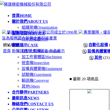
首頁
HOME
關於我們
ABOUT US
組織架構
Organization
勝晟精密機械股份有限公司成立於1996年
專業團隊‧優
服務項目
SERVICE
旨為服務國內新興之高科技產業
SOP流程圖
SOP
自動化設備
(
網站導覽
實績展示
CASE
首頁
新聞訊息
自動化設備
訊息與留言
Automation
商品展示
設備具體實
加工件實體區
Machining
其他
(21)
檢查機
Inspection
設備具體實機
Equipment
試驗機
Experiment
■ 最新 20 項商品
輸送機
Conveyor
其他
Others
合作夥伴
PARTNERS
最新訊息
NEWS
聯絡我們
CONTACT US
公司位置
LOCATION